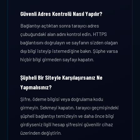
Güvenli Adres Kontrolü Nasıl Yapılır?
Bağlantıyı açtıktan sonra tarayıcı adres
çubuğundaki alan adını kontrol edin, HTTPS
bağlantısını doğrulayın ve sayfanın sizden olağan
dışı bilgi isteyip istemediğine bakın. Şüphe varsa
hiçbir bilgi girmeden sayfayı kapatın.
Şüpheli Bir Siteyle Karşılaşırsanız Ne
Yapmalısınız?
Şifre, ödeme bilgisi veya doğrulama kodu
girmeyin. Sekmeyi kapatın, tarayıcı geçmişindeki
şüpheli bağlantıyı temizleyin ve daha önce bilgi
girdiyseniz ilgili hesap şifresini güvenilir cihaz
üzerinden değiştirin.