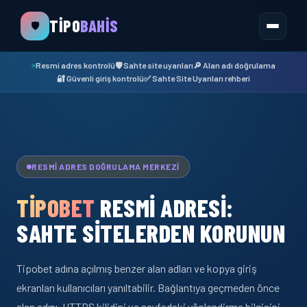
TIPO
BAHIS
🛡
Resmi adres kontrolü
🛡️ Sahte site uyarıları
🔎 Alan adı doğrulama
🔐 Güvenli giriş kontrolü
✅ Sahte Site Uyarıları rehberi
RESMI ADRES DOĞRULAMA MERKEZI
TIPOBET
RESMI ADRESI:
SAHTE SITELERDEN KORUNUN
Tipobet adına açılmış benzer alan adları ve kopya giriş
ekranları kullanıcıları yanıltabilir. Bağlantıya geçmeden önce
alan adını, HTTPS kilidini ve sayfadaki yönlendirme bilgisini