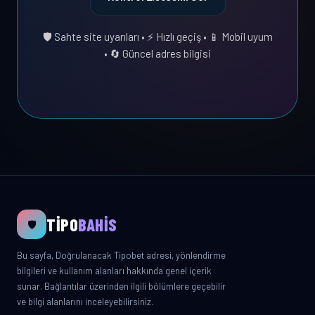
🛡️ Sahte site uyarıları • ⚡ Hızlı geçiş • 📱 Mobil uyum
• 🔄 Güncel adres bilgisi
TIPO
BAHIS
🛡
Bu sayfa, Doğrulanacak Tipobet adresi, yönlendirme
bilgileri ve kullanım alanları hakkında genel içerik
sunar. Bağlantılar üzerinden ilgili bölümlere geçebilir
ve bilgi alanlarını inceleyebilirsiniz.