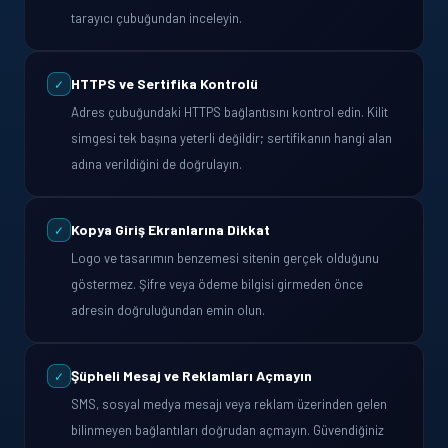
tarayıcı çubuğundan inceleyin.
HTTPS ve Sertifika Kontrolü
✓
Adres çubuğundaki HTTPS bağlantısını kontrol edin. Kilit
simgesi tek başına yeterli değildir; sertifikanın hangi alan
adına verildiğini de doğrulayın.
Kopya Giriş Ekranlarına Dikkat
✓
Logo ve tasarımın benzemesi sitenin gerçek olduğunu
göstermez. Şifre veya ödeme bilgisi girmeden önce
adresin doğruluğundan emin olun.
Şüpheli Mesaj ve Reklamları Açmayın
✓
SMS, sosyal medya mesajı veya reklam üzerinden gelen
bilinmeyen bağlantıları doğrudan açmayın. Güvendiğiniz