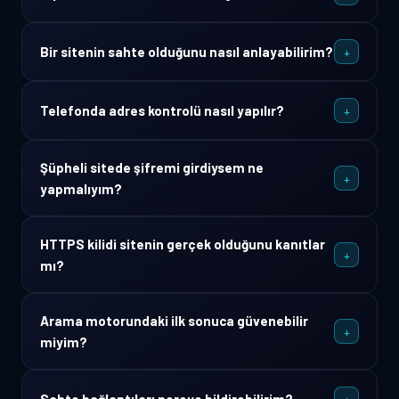
Bir sitenin sahte olduğunu nasıl anlayabilirim?
+
Telefonda adres kontrolü nasıl yapılır?
+
Şüpheli sitede şifremi girdiysem ne
+
yapmalıyım?
HTTPS kilidi sitenin gerçek olduğunu kanıtlar
+
mı?
Arama motorundaki ilk sonuca güvenebilir
+
miyim?