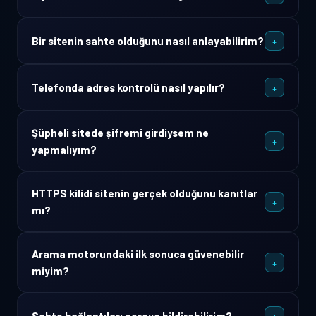
Bir sitenin sahte olduğunu nasıl anlayabilirim?
+
Telefonda adres kontrolü nasıl yapılır?
+
Şüpheli sitede şifremi girdiysem ne
+
yapmalıyım?
HTTPS kilidi sitenin gerçek olduğunu kanıtlar
+
mı?
Arama motorundaki ilk sonuca güvenebilir
+
miyim?