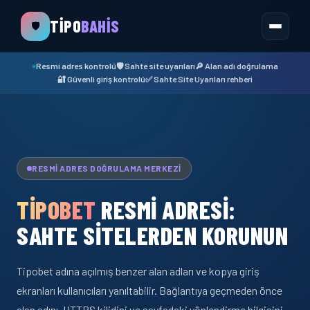
TIPO
BAHIS
🛡
Resmi adres kontrolü
🛡️ Sahte site uyarıları
🔎 Alan adı doğrulama
🔐 Güvenli giriş kontrolü
✅ Sahte Site Uyarıları rehberi
RESMI ADRES DOĞRULAMA MERKEZI
TIPOBET
RESMI ADRESI:
SAHTE SITELERDEN KORUNUN
Tipobet adına açılmış benzer alan adları ve kopya giriş
ekranları kullanıcıları yanıltabilir. Bağlantıya geçmeden önce
alan adını, HTTPS kilidini ve sayfadaki yönlendirme bilgisini