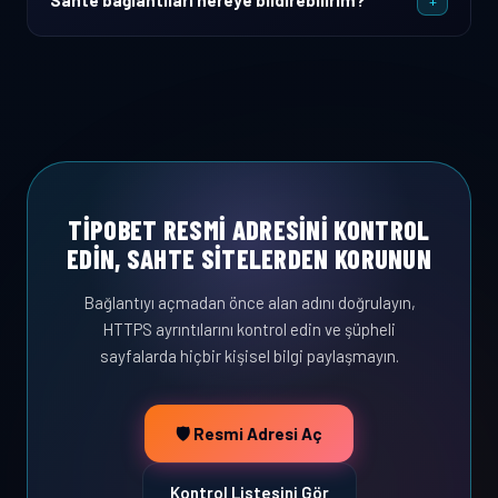
Sahte bağlantıları nereye bildirebilirim?
+
TIPOBET RESMI ADRESINI KONTROL
EDIN, SAHTE SITELERDEN KORUNUN
Bağlantıyı açmadan önce alan adını doğrulayın,
HTTPS ayrıntılarını kontrol edin ve şüpheli
sayfalarda hiçbir kişisel bilgi paylaşmayın.
🛡️ Resmi Adresi Aç
Kontrol Listesini Gör