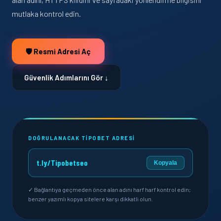
mutlaka kontrol edin.
🛡️ Resmi Adresi Aç
Güvenlik Adımlarını Gör ↓
DOĞRULANACAK TIPOBET ADRESI
t.ly/Tipobetseo
Kopyala
✓ Bağlantıya geçmeden önce alan adını harf harf kontrol edin;
benzer yazımlı kopya sitelere karşı dikkatli olun.