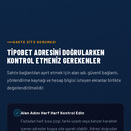
SAHTE SITE KORUMASI
TIPOBET ADRESINI DOĞRULARKEN
KONTROL ETMENIZ GEREKENLER
Sahte bağlantıları ayırt etmek için alan adı, güvenli bağlantı,
yönlendirme kaynağı ve hesap bilgisi isteyen ekranlar birlikte
değerlendirilmelidir.
Alan Adını Harf Harf Kontrol Edin
✓
Fazladan harf, kısa çizgi, farklı uzantı veya benzer karakter
içeren adresler kopya site işareti olabilir. Adresi doğrudan