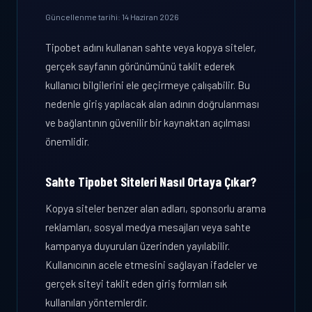
Güncellenme tarihi:
14 Haziran 2026
Tipobet adını kullanan sahte veya kopya siteler,
gerçek sayfanın görünümünü taklit ederek
kullanıcı bilgilerini ele geçirmeye çalışabilir. Bu
nedenle giriş yapılacak alan adının doğrulanması
ve bağlantının güvenilir bir kaynaktan açılması
önemlidir.
Sahte Tipobet Siteleri Nasıl Ortaya Çıkar?
Kopya siteler benzer alan adları, sponsorlu arama
reklamları, sosyal medya mesajları veya sahte
kampanya duyuruları üzerinden yayılabilir.
Kullanıcının acele etmesini sağlayan ifadeler ve
gerçek siteyi taklit eden giriş formları sık
kullanılan yöntemlerdir.