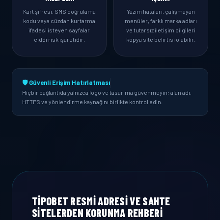
Kart şifresi, SMS doğrulama
Yazım hataları, çalışmayan
kodu veya cüzdan kurtarma
menüler, farklı marka adları
ifadesi isteyen sayfalar
ve tutarsız iletişim bilgileri
ciddi risk işaretidir.
kopya site belirtisi olabilir.
🛡️ Güvenli Erişim Hatırlatması
Hiçbir bağlantıda yalnızca logo ve tasarıma güvenmeyin; alan adı,
HTTPS ve yönlendirme kaynağını birlikte kontrol edin.
TIPOBET RESMI ADRESI VE SAHTE
SITELERDEN KORUNMA REHBERI