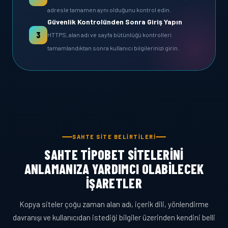
adresle tamamen aynı olduğunu kontrol edin.
Güvenlik Kontrolünden Sonra Giriş Yapın
3
HTTPS, alan adı ve sayfa bütünlüğü kontrolleri
tamamlandıktan sonra kullanıcı bilgilerinizi girin.
SAHTE SITE BELIRTILERI
SAHTE TIPOBET SITELERINI
ANLAMANIZA YARDIMCI OLABILECEK
İŞARETLER
Kopya siteler çoğu zaman alan adı, içerik dili, yönlendirme
davranışı ve kullanıcıdan istediği bilgiler üzerinden kendini belli