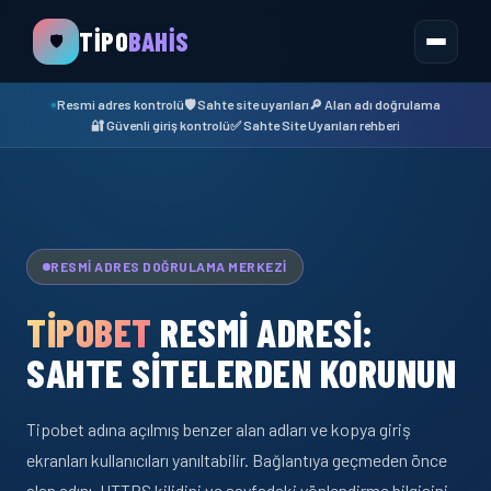
TIPO
BAHIS
🛡
Resmi adres kontrolü
🛡️ Sahte site uyarıları
🔎 Alan adı doğrulama
🔐 Güvenli giriş kontrolü
✅ Sahte Site Uyarıları rehberi
RESMI ADRES DOĞRULAMA MERKEZI
TIPOBET
RESMI ADRESI:
SAHTE SITELERDEN KORUNUN
Tipobet adına açılmış benzer alan adları ve kopya giriş
ekranları kullanıcıları yanıltabilir. Bağlantıya geçmeden önce
alan adını, HTTPS kilidini ve sayfadaki yönlendirme bilgisini