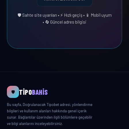
🛡️ Sahte site uyarıları • ⚡ Hızlı geçiş • 📱 Mobil uyum
• 🔄 Güncel adres bilgisi
TIPO
BAHIS
🛡
Bu sayfa, Doğrulanacak Tipobet adresi, yönlendirme
bilgileri ve kullanım alanları hakkında genel içerik
sunar. Bağlantılar üzerinden ilgili bölümlere geçebilir
ve bilgi alanlarını inceleyebilirsiniz.