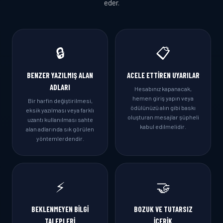
eder.
🔒
📋
BENZER YAZILMIŞ ALAN
ACELE ETTIREN UYARILAR
ADLARI
Hesabınız kapanacak,
hemen giriş yapın veya
Bir harfin değiştirilmesi,
ödülünüzü alın gibi baskı
eksik yazılması veya farklı
oluşturan mesajlar şüpheli
uzantı kullanılması sahte
kabul edilmelidir.
alan adlarında sık görülen
yöntemlerdendir.
⚡
🤝
BEKLENMEYEN BILGI
BOZUK VE TUTARSIZ
TALEPLERI
İÇERIK