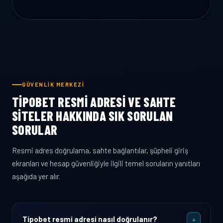
GÜVENLIK MERKEZI
TIPOBET RESMI ADRESI VE SAHTE
SITELER HAKKINDA SIK SORULAN
SORULAR
Resmi adres doğrulama, sahte bağlantılar, şüpheli giriş
ekranları ve hesap güvenliğiyle ilgili temel soruların yanıtları
aşağıda yer alır.
Tipobet resmi adresi nasıl doğrulanır?
+