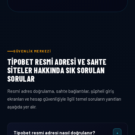
GÜVENLIK MERKEZI
TIPOBET RESMI ADRESI VE SAHTE
SITELER HAKKINDA SIK SORULAN
SORULAR
Resmi adres doğrulama, sahte bağlantılar, şüpheli giriş
ekranları ve hesap güvenliğiyle ilgili temel soruların yanıtları
aşağıda yer alır.
Tipobet resmi adresi nasıl doğrulanır?
+