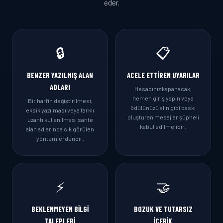
eder.
🔒
📋
BENZER YAZILMIŞ ALAN
ACELE ETTIREN UYARILAR
ADLARI
Hesabınız kapanacak,
hemen giriş yapın veya
Bir harfin değiştirilmesi,
ödülünüzü alın gibi baskı
eksik yazılması veya farklı
oluşturan mesajlar şüpheli
uzantı kullanılması sahte
kabul edilmelidir.
alan adlarında sık görülen
yöntemlerdendir.
⚡
🤝
BEKLENMEYEN BILGI
BOZUK VE TUTARSIZ
TALEPLERI
İÇERIK