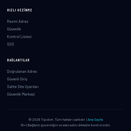
HIZLI GEZINME
Resmi Adres
Güvenlik
Kontrol Listesi
SSS
BAĞLANTILAR
Doğrulanan Adres
Güvenli Giriş
Sahte Site Uyarıları
Güvenlik Merkezi
© 2026 Tipobet. Tüm hakları saklıdır. |
Ana Sayfa
18+ | Bağlantı güvenliğini ve alan adını dikkatle kontrol edin.