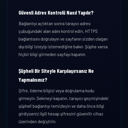
Güvenli Adres Kontrolü Nasıl Yapılır?
Bağlantıyı açtıktan sonra tarayıcı adres
çubuğundaki alan adını kontrol edin, HTTPS
bağlantısını doğrulayın ve sayfanın sizden olağan
dışı bilgi isteyip istemediğine bakın. Şüphe varsa
hiçbir bilgi girmeden sayfayı kapatın.
Şüpheli Bir Siteyle Karşılaşırsanız Ne
Yapmalısınız?
Şifre, ödeme bilgisi veya doğrulama kodu
girmeyin. Sekmeyi kapatın, tarayıcı geçmişindeki
şüpheli bağlantıyı temizleyin ve daha önce bilgi
girdiyseniz ilgili hesap şifresini güvenilir cihaz
üzerinden değiştirin.