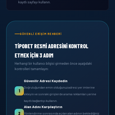
kayıtlı sayfayı kullanın.
GÜVENLI ERIŞIM REHBERI
TIPOBET RESMI ADRESINI KONTROL
ETMEK İÇIN 3 ADIM
Herhangi bir kullanıcı bilgisi girmeden önce aşağıdaki
kontrolleri tamamlayın:
Güvenilir Adresi Kaydedin
Doğruluğundan emin olduğunuz adresi yer imlerine
1
ekleyin ve sonraki girişlerde arama reklamları yerine
kayıtlı bağlantıyı kullanın.
Alan Adını Karşılaştırın
2
Yönlendirme sonrasında açılan alan adının beklediğiniz