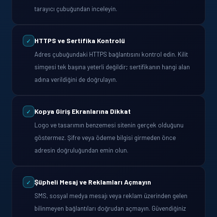
tarayıcı çubuğundan inceleyin.
HTTPS ve Sertifika Kontrolü
✓
Adres çubuğundaki HTTPS bağlantısını kontrol edin. Kilit
simgesi tek başına yeterli değildir; sertifikanın hangi alan
adına verildiğini de doğrulayın.
Kopya Giriş Ekranlarına Dikkat
✓
Logo ve tasarımın benzemesi sitenin gerçek olduğunu
göstermez. Şifre veya ödeme bilgisi girmeden önce
adresin doğruluğundan emin olun.
Şüpheli Mesaj ve Reklamları Açmayın
✓
SMS, sosyal medya mesajı veya reklam üzerinden gelen
bilinmeyen bağlantıları doğrudan açmayın. Güvendiğiniz