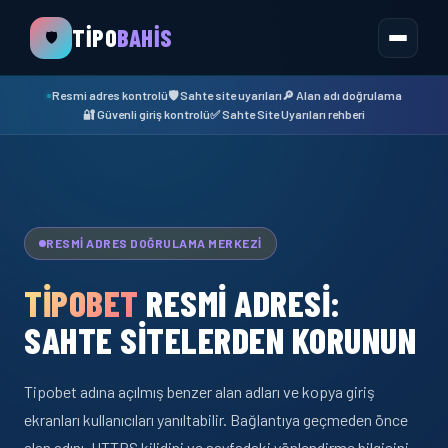
TIPO
BAHIS
🛡
Resmi adres kontrolü
🛡️ Sahte site uyarıları
🔎 Alan adı doğrulama
🔐 Güvenli giriş kontrolü
✅ Sahte Site Uyarıları rehberi
RESMI ADRES DOĞRULAMA MERKEZI
TIPOBET
RESMI ADRESI:
SAHTE SITELERDEN KORUNUN
Tipobet adına açılmış benzer alan adları ve kopya giriş
ekranları kullanıcıları yanıltabilir. Bağlantıya geçmeden önce
alan adını, HTTPS kilidini ve sayfadaki yönlendirme bilgisini