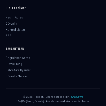
HIZLI GEZINME
Resmi Adres
Güvenlik
Kontrol Listesi
SSS
BAĞLANTILAR
Doğrulanan Adres
Güvenli Giriş
Sahte Site Uyarıları
Güvenlik Merkezi
© 2026 Tipobet. Tüm hakları saklıdır. |
Ana Sayfa
18+ | Bağlantı güvenliğini ve alan adını dikkatle kontrol edin.