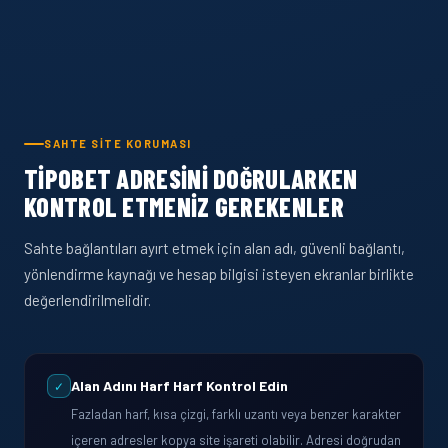
SAHTE SITE KORUMASI
TIPOBET ADRESINI DOĞRULARKEN
KONTROL ETMENIZ GEREKENLER
Sahte bağlantıları ayırt etmek için alan adı, güvenli bağlantı,
yönlendirme kaynağı ve hesap bilgisi isteyen ekranlar birlikte
değerlendirilmelidir.
Alan Adını Harf Harf Kontrol Edin
✓
Fazladan harf, kısa çizgi, farklı uzantı veya benzer karakter
içeren adresler kopya site işareti olabilir. Adresi doğrudan