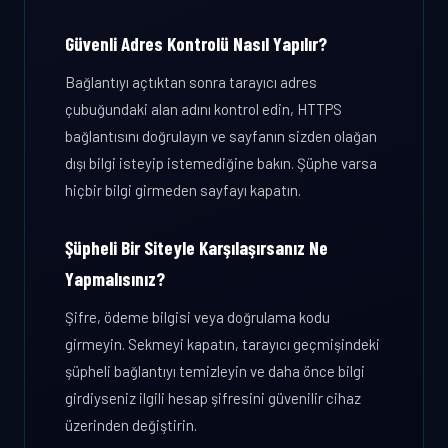
Güvenli Adres Kontrolü Nasıl Yapılır?
Bağlantıyı açtıktan sonra tarayıcı adres
çubuğundaki alan adını kontrol edin, HTTPS
bağlantısını doğrulayın ve sayfanın sizden olağan
dışı bilgi isteyip istemediğine bakın. Şüphe varsa
hiçbir bilgi girmeden sayfayı kapatın.
Şüpheli Bir Siteyle Karşılaşırsanız Ne
Yapmalısınız?
Şifre, ödeme bilgisi veya doğrulama kodu
girmeyin. Sekmeyi kapatın, tarayıcı geçmişindeki
şüpheli bağlantıyı temizleyin ve daha önce bilgi
girdiyseniz ilgili hesap şifresini güvenilir cihaz
üzerinden değiştirin.