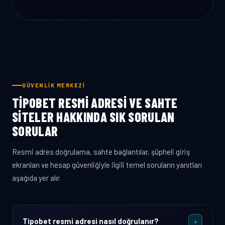
GÜVENLIK MERKEZI
TIPOBET RESMI ADRESI VE SAHTE
SITELER HAKKINDA SIK SORULAN
SORULAR
Resmi adres doğrulama, sahte bağlantılar, şüpheli giriş
ekranları ve hesap güvenliğiyle ilgili temel soruların yanıtları
aşağıda yer alır.
Tipobet resmi adresi nasıl doğrulanır?
+