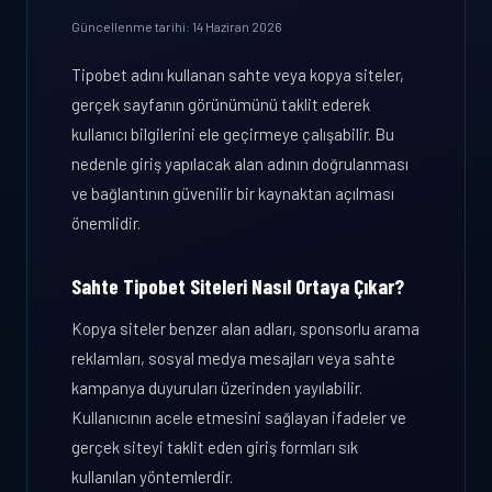
Güncellenme tarihi:
14 Haziran 2026
Tipobet adını kullanan sahte veya kopya siteler,
gerçek sayfanın görünümünü taklit ederek
kullanıcı bilgilerini ele geçirmeye çalışabilir. Bu
nedenle giriş yapılacak alan adının doğrulanması
ve bağlantının güvenilir bir kaynaktan açılması
önemlidir.
Sahte Tipobet Siteleri Nasıl Ortaya Çıkar?
Kopya siteler benzer alan adları, sponsorlu arama
reklamları, sosyal medya mesajları veya sahte
kampanya duyuruları üzerinden yayılabilir.
Kullanıcının acele etmesini sağlayan ifadeler ve
gerçek siteyi taklit eden giriş formları sık
kullanılan yöntemlerdir.