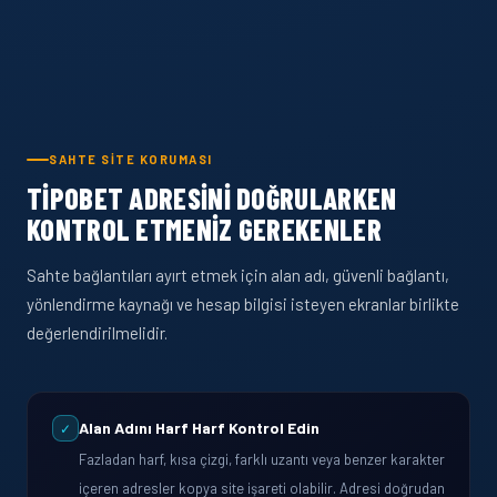
SAHTE SITE KORUMASI
TIPOBET ADRESINI DOĞRULARKEN
KONTROL ETMENIZ GEREKENLER
Sahte bağlantıları ayırt etmek için alan adı, güvenli bağlantı,
yönlendirme kaynağı ve hesap bilgisi isteyen ekranlar birlikte
değerlendirilmelidir.
Alan Adını Harf Harf Kontrol Edin
✓
Fazladan harf, kısa çizgi, farklı uzantı veya benzer karakter
içeren adresler kopya site işareti olabilir. Adresi doğrudan