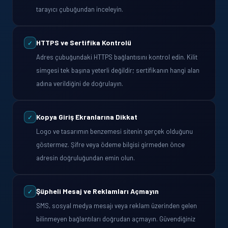
tarayıcı çubuğundan inceleyin.
HTTPS ve Sertifika Kontrolü
✓
Adres çubuğundaki HTTPS bağlantısını kontrol edin. Kilit
simgesi tek başına yeterli değildir; sertifikanın hangi alan
adına verildiğini de doğrulayın.
Kopya Giriş Ekranlarına Dikkat
✓
Logo ve tasarımın benzemesi sitenin gerçek olduğunu
göstermez. Şifre veya ödeme bilgisi girmeden önce
adresin doğruluğundan emin olun.
Şüpheli Mesaj ve Reklamları Açmayın
✓
SMS, sosyal medya mesajı veya reklam üzerinden gelen
bilinmeyen bağlantıları doğrudan açmayın. Güvendiğiniz