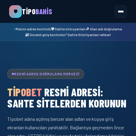
TIPO
BAHIS
🛡
Resmi adres kontrolü
🛡️ Sahte site uyarıları
🔎 Alan adı doğrulama
🔐 Güvenli giriş kontrolü
✅ Sahte Site Uyarıları rehberi
RESMI ADRES DOĞRULAMA MERKEZI
TIPOBET
RESMI ADRESI:
SAHTE SITELERDEN KORUNUN
Tipobet adına açılmış benzer alan adları ve kopya giriş
ekranları kullanıcıları yanıltabilir. Bağlantıya geçmeden önce
alan adını, HTTPS kilidini ve sayfadaki yönlendirme bilgisini