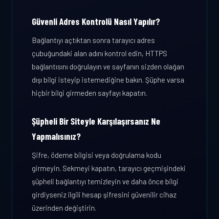
Güvenli Adres Kontrolü Nasıl Yapılır?
Bağlantıyı açtıktan sonra tarayıcı adres
çubuğundaki alan adını kontrol edin, HTTPS
bağlantısını doğrulayın ve sayfanın sizden olağan
dışı bilgi isteyip istemediğine bakın. Şüphe varsa
hiçbir bilgi girmeden sayfayı kapatın.
Şüpheli Bir Siteyle Karşılaşırsanız Ne
Yapmalısınız?
Şifre, ödeme bilgisi veya doğrulama kodu
girmeyin. Sekmeyi kapatın, tarayıcı geçmişindeki
şüpheli bağlantıyı temizleyin ve daha önce bilgi
girdiyseniz ilgili hesap şifresini güvenilir cihaz
üzerinden değiştirin.