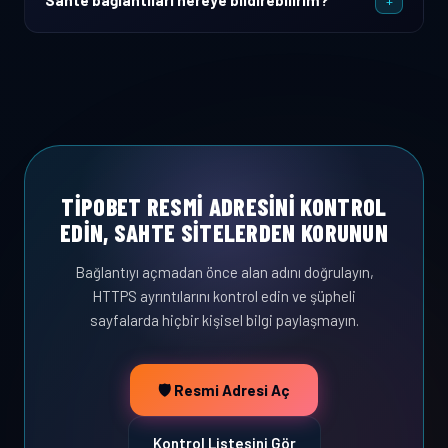
Sahte bağlantıları nereye bildirebilirim?
+
TIPOBET RESMI ADRESINI KONTROL
EDIN, SAHTE SITELERDEN KORUNUN
Bağlantıyı açmadan önce alan adını doğrulayın,
HTTPS ayrıntılarını kontrol edin ve şüpheli
sayfalarda hiçbir kişisel bilgi paylaşmayın.
🛡️ Resmi Adresi Aç
Kontrol Listesini Gör