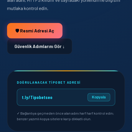
mutlaka kontrol edin.
🛡️ Resmi Adresi Aç
Güvenlik Adımlarını Gör ↓
DOĞRULANACAK TIPOBET ADRESI
t.ly/Tipobetseo
Kopyala
✓ Bağlantıya geçmeden önce alan adını harf harf kontrol edin;
benzer yazımlı kopya sitelere karşı dikkatli olun.