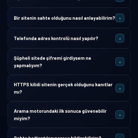
Bir sitenin sahte olduğunu nasıl anlayabilirim?
+
Telefonda adres kontrolü nasıl yapılır?
+
Şüpheli sitede şifremi girdiysem ne
+
yapmalıyım?
HTTPS kilidi sitenin gerçek olduğunu kanıtlar
+
mı?
Arama motorundaki ilk sonuca güvenebilir
+
miyim?