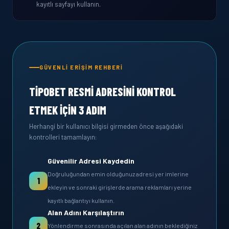
kayıtlı sayfayı kullanın.
GÜVENLI ERIŞIM REHBERI
TIPOBET RESMI ADRESINI KONTROL
ETMEK İÇIN 3 ADIM
Herhangi bir kullanıcı bilgisi girmeden önce aşağıdaki
kontrolleri tamamlayın:
Güvenilir Adresi Kaydedin
Doğruluğundan emin olduğunuz adresi yer imlerine
1
ekleyin ve sonraki girişlerde arama reklamları yerine
kayıtlı bağlantıyı kullanın.
Alan Adını Karşılaştırın
2
Yönlendirme sonrasında açılan alan adının beklediğiniz