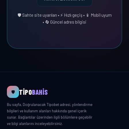
🛡️ Sahte site uyarıları • ⚡ Hızlı geçiş • 📱 Mobil uyum
• 🔄 Güncel adres bilgisi
TIPO
BAHIS
🛡
Bu sayfa, Doğrulanacak Tipobet adresi, yönlendirme
bilgileri ve kullanım alanları hakkında genel içerik
sunar. Bağlantılar üzerinden ilgili bölümlere geçebilir
ve bilgi alanlarını inceleyebilirsiniz.