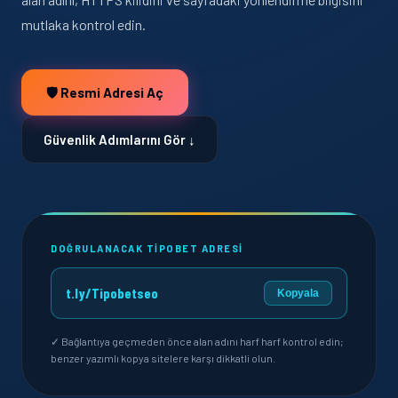
mutlaka kontrol edin.
🛡️ Resmi Adresi Aç
Güvenlik Adımlarını Gör ↓
DOĞRULANACAK TIPOBET ADRESI
t.ly/Tipobetseo
Kopyala
✓ Bağlantıya geçmeden önce alan adını harf harf kontrol edin;
benzer yazımlı kopya sitelere karşı dikkatli olun.