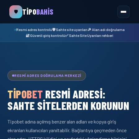
TIPO
BAHIS
🛡
Resmi adres kontrolü
🛡️ Sahte site uyarıları
🔎 Alan adı doğrulama
🔐 Güvenli giriş kontrolü
✅ Sahte Site Uyarıları rehberi
RESMI ADRES DOĞRULAMA MERKEZI
TIPOBET
RESMI ADRESI:
SAHTE SITELERDEN KORUNUN
Tipobet adına açılmış benzer alan adları ve kopya giriş
ekranları kullanıcıları yanıltabilir. Bağlantıya geçmeden önce
alan adını, HTTPS kilidini ve sayfadaki yönlendirme bilgisini