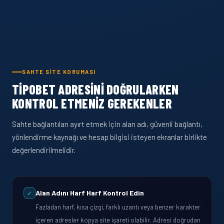
SAHTE SITE KORUMASI
TIPOBET ADRESINI DOĞRULARKEN
KONTROL ETMENIZ GEREKENLER
Sahte bağlantıları ayırt etmek için alan adı, güvenli bağlantı,
yönlendirme kaynağı ve hesap bilgisi isteyen ekranlar birlikte
değerlendirilmelidir.
Alan Adını Harf Harf Kontrol Edin
✓
Fazladan harf, kısa çizgi, farklı uzantı veya benzer karakter
içeren adresler kopya site işareti olabilir. Adresi doğrudan