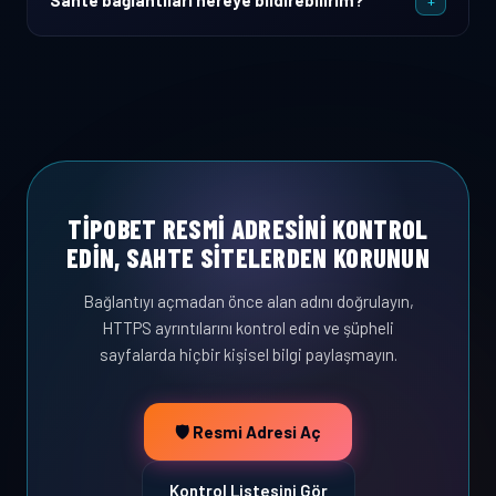
Sahte bağlantıları nereye bildirebilirim?
+
TIPOBET RESMI ADRESINI KONTROL
EDIN, SAHTE SITELERDEN KORUNUN
Bağlantıyı açmadan önce alan adını doğrulayın,
HTTPS ayrıntılarını kontrol edin ve şüpheli
sayfalarda hiçbir kişisel bilgi paylaşmayın.
🛡️ Resmi Adresi Aç
Kontrol Listesini Gör