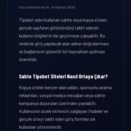
Güncellenme tarihi:
14 Haziran 2026
Tipobet adını kullanan sahte veya kopya siteler,
gerçek sayfanın görünümünü taklit ederek
kullanıcı bilgilerini ele geçirmeye çalışabilir. Bu
nedenle giriş yapılacak alan adının doğrulanması
ve bağlantının güvenilir bir kaynaktan açılması
önemlidir.
Sahte Tipobet Siteleri Nasıl Ortaya Çıkar?
Kopya siteler benzer alan adları, sponsorlu arama
reklamları, sosyal medya mesajları veya sahte
kampanya duyuruları üzerinden yayılabilir.
Kullanıcının acele etmesini sağlayan ifadeler ve
gerçek siteyi taklit eden giriş formları sık
kullanılan yöntemlerdir.