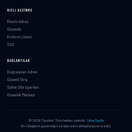
HIZLI GEZINME
Resmi Adres
Güvenlik
Kontrol Listesi
SSS
BAĞLANTILAR
Doğrulanan Adres
Güvenli Giriş
Sahte Site Uyarıları
Güvenlik Merkezi
© 2026 Tipobet. Tüm hakları saklıdır. |
Ana Sayfa
18+ | Bağlantı güvenliğini ve alan adını dikkatle kontrol edin.