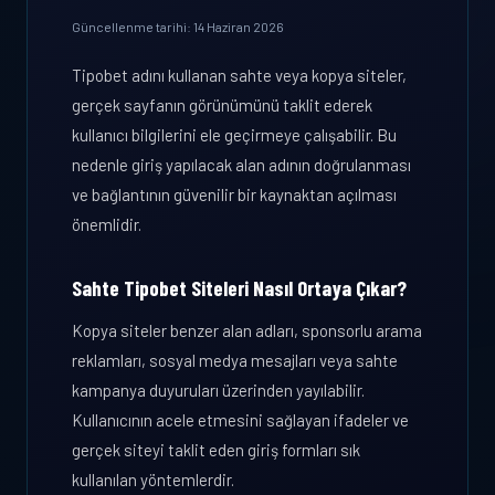
Güncellenme tarihi:
14 Haziran 2026
Tipobet adını kullanan sahte veya kopya siteler,
gerçek sayfanın görünümünü taklit ederek
kullanıcı bilgilerini ele geçirmeye çalışabilir. Bu
nedenle giriş yapılacak alan adının doğrulanması
ve bağlantının güvenilir bir kaynaktan açılması
önemlidir.
Sahte Tipobet Siteleri Nasıl Ortaya Çıkar?
Kopya siteler benzer alan adları, sponsorlu arama
reklamları, sosyal medya mesajları veya sahte
kampanya duyuruları üzerinden yayılabilir.
Kullanıcının acele etmesini sağlayan ifadeler ve
gerçek siteyi taklit eden giriş formları sık
kullanılan yöntemlerdir.