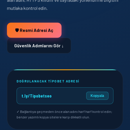
mutlaka kontrol edin.
🛡️ Resmi Adresi Aç
Güvenlik Adımlarını Gör ↓
DOĞRULANACAK TIPOBET ADRESI
t.ly/Tipobetseo
Kopyala
✓ Bağlantıya geçmeden önce alan adını harf harf kontrol edin;
benzer yazımlı kopya sitelere karşı dikkatli olun.