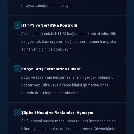
tarayıcı çubuğundan inceleyin.
HTTPS ve Sertifika Kontrolü
✓
Adres çubuğundaki HTTPS bağlantısını kontrol edin. Kilit
simgesi tek başına yeterli değildir; sertifikanın hangi alan
adına verildiğini de doğrulayın.
Kopya Giriş Ekranlarına Dikkat
✓
Logo ve tasarımın benzemesi sitenin gerçek olduğunu
göstermez. Şifre veya ödeme bilgisi girmeden önce
adresin doğruluğundan emin olun.
Şüpheli Mesaj ve Reklamları Açmayın
✓
SMS, sosyal medya mesajı veya reklam üzerinden gelen
bilinmeyen bağlantıları doğrudan açmayın. Güvendiğiniz