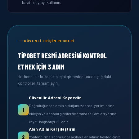
kayıtlı sayfayı kullanın.
GÜVENLI ERIŞIM REHBERI
TIPOBET RESMI ADRESINI KONTROL
ETMEK İÇIN 3 ADIM
Herhangi bir kullanıcı bilgisi girmeden önce aşağıdaki
kontrolleri tamamlayın:
Güvenilir Adresi Kaydedin
Doğruluğundan emin olduğunuz adresi yer imlerine
1
ekleyin ve sonraki girişlerde arama reklamları yerine
kayıtlı bağlantıyı kullanın.
Alan Adını Karşılaştırın
2
Yönlendirme sonrasında açılan alan adının beklediğiniz