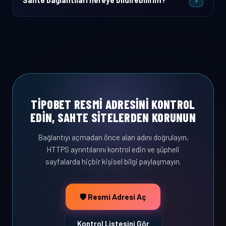
Sahte bağlantıları nereye bildirebilirim?
+
TIPOBET RESMI ADRESINI KONTROL
EDIN, SAHTE SITELERDEN KORUNUN
Bağlantıyı açmadan önce alan adını doğrulayın,
HTTPS ayrıntılarını kontrol edin ve şüpheli
sayfalarda hiçbir kişisel bilgi paylaşmayın.
🛡️ Resmi Adresi Aç
Kontrol Listesini Gör