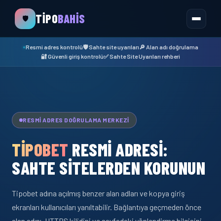
TIPO
BAHIS
🛡
Resmi adres kontrolü
🛡️ Sahte site uyarıları
🔎 Alan adı doğrulama
🔐 Güvenli giriş kontrolü
✅ Sahte Site Uyarıları rehberi
RESMI ADRES DOĞRULAMA MERKEZI
TIPOBET
RESMI ADRESI:
SAHTE SITELERDEN KORUNUN
Tipobet adına açılmış benzer alan adları ve kopya giriş
ekranları kullanıcıları yanıltabilir. Bağlantıya geçmeden önce
alan adını, HTTPS kilidini ve sayfadaki yönlendirme bilgisini