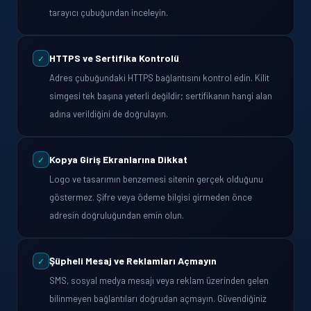
tarayıcı çubuğundan inceleyin.
HTTPS ve Sertifika Kontrolü
✓
Adres çubuğundaki HTTPS bağlantısını kontrol edin. Kilit
simgesi tek başına yeterli değildir; sertifikanın hangi alan
adına verildiğini de doğrulayın.
Kopya Giriş Ekranlarına Dikkat
✓
Logo ve tasarımın benzemesi sitenin gerçek olduğunu
göstermez. Şifre veya ödeme bilgisi girmeden önce
adresin doğruluğundan emin olun.
Şüpheli Mesaj ve Reklamları Açmayın
✓
SMS, sosyal medya mesajı veya reklam üzerinden gelen
bilinmeyen bağlantıları doğrudan açmayın. Güvendiğiniz