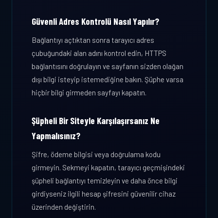
Güvenli Adres Kontrolü Nasıl Yapılır?
Bağlantıyı açtıktan sonra tarayıcı adres
çubuğundaki alan adını kontrol edin, HTTPS
bağlantısını doğrulayın ve sayfanın sizden olağan
dışı bilgi isteyip istemediğine bakın. Şüphe varsa
hiçbir bilgi girmeden sayfayı kapatın.
Şüpheli Bir Siteyle Karşılaşırsanız Ne
Yapmalısınız?
Şifre, ödeme bilgisi veya doğrulama kodu
girmeyin. Sekmeyi kapatın, tarayıcı geçmişindeki
şüpheli bağlantıyı temizleyin ve daha önce bilgi
girdiyseniz ilgili hesap şifresini güvenilir cihaz
üzerinden değiştirin.