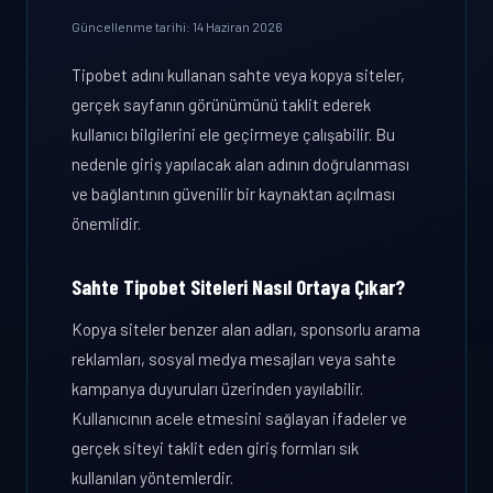
Güncellenme tarihi:
14 Haziran 2026
Tipobet adını kullanan sahte veya kopya siteler,
gerçek sayfanın görünümünü taklit ederek
kullanıcı bilgilerini ele geçirmeye çalışabilir. Bu
nedenle giriş yapılacak alan adının doğrulanması
ve bağlantının güvenilir bir kaynaktan açılması
önemlidir.
Sahte Tipobet Siteleri Nasıl Ortaya Çıkar?
Kopya siteler benzer alan adları, sponsorlu arama
reklamları, sosyal medya mesajları veya sahte
kampanya duyuruları üzerinden yayılabilir.
Kullanıcının acele etmesini sağlayan ifadeler ve
gerçek siteyi taklit eden giriş formları sık
kullanılan yöntemlerdir.