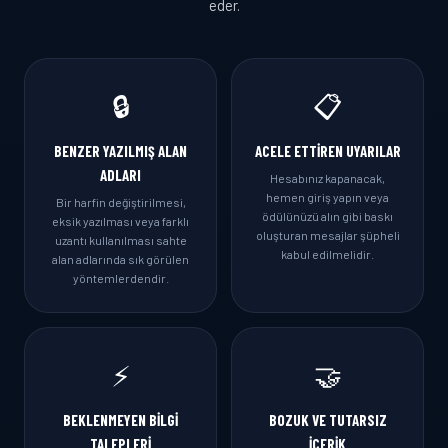
eder.
🔒
📋
BENZER YAZILMIŞ ALAN
ACELE ETTIREN UYARILAR
ADLARI
Hesabınız kapanacak,
hemen giriş yapın veya
Bir harfin değiştirilmesi,
ödülünüzü alın gibi baskı
eksik yazılması veya farklı
oluşturan mesajlar şüpheli
uzantı kullanılması sahte
kabul edilmelidir.
alan adlarında sık görülen
yöntemlerdendir.
⚡
🤝
BEKLENMEYEN BILGI
BOZUK VE TUTARSIZ
TALEPLERI
İÇERIK