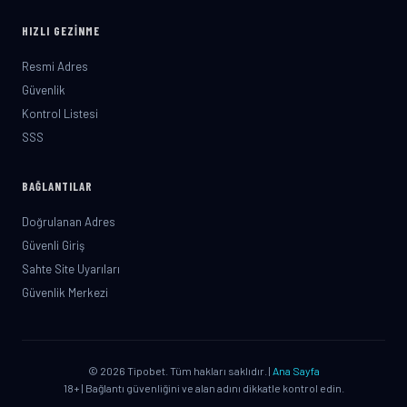
HIZLI GEZINME
Resmi Adres
Güvenlik
Kontrol Listesi
SSS
BAĞLANTILAR
Doğrulanan Adres
Güvenli Giriş
Sahte Site Uyarıları
Güvenlik Merkezi
© 2026 Tipobet. Tüm hakları saklıdır. |
Ana Sayfa
18+ | Bağlantı güvenliğini ve alan adını dikkatle kontrol edin.