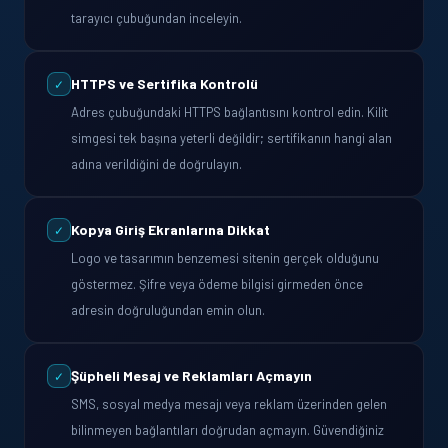
tarayıcı çubuğundan inceleyin.
HTTPS ve Sertifika Kontrolü
✓
Adres çubuğundaki HTTPS bağlantısını kontrol edin. Kilit
simgesi tek başına yeterli değildir; sertifikanın hangi alan
adına verildiğini de doğrulayın.
Kopya Giriş Ekranlarına Dikkat
✓
Logo ve tasarımın benzemesi sitenin gerçek olduğunu
göstermez. Şifre veya ödeme bilgisi girmeden önce
adresin doğruluğundan emin olun.
Şüpheli Mesaj ve Reklamları Açmayın
✓
SMS, sosyal medya mesajı veya reklam üzerinden gelen
bilinmeyen bağlantıları doğrudan açmayın. Güvendiğiniz