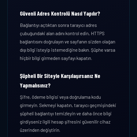
Güvenli Adres Kontrolü Nasıl Yapılır?
Bağlantıyı açtıktan sonra tarayıcı adres
çubuğundaki alan adını kontrol edin, HTTPS
bağlantısını doğrulayın ve sayfanın sizden olağan
dışı bilgi isteyip istemediğine bakın. Şüphe varsa
hiçbir bilgi girmeden sayfayı kapatın.
Şüpheli Bir Siteyle Karşılaşırsanız Ne
Yapmalısınız?
Şifre, ödeme bilgisi veya doğrulama kodu
girmeyin. Sekmeyi kapatın, tarayıcı geçmişindeki
şüpheli bağlantıyı temizleyin ve daha önce bilgi
girdiyseniz ilgili hesap şifresini güvenilir cihaz
üzerinden değiştirin.