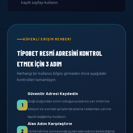
kayıtlı sayfayı kullanın.
GÜVENLI ERIŞIM REHBERI
TIPOBET RESMI ADRESINI KONTROL
ETMEK İÇIN 3 ADIM
Herhangi bir kullanıcı bilgisi girmeden önce aşağıdaki
kontrolleri tamamlayın:
Güvenilir Adresi Kaydedin
Doğruluğundan emin olduğunuz adresi yer imlerine
1
ekleyin ve sonraki girişlerde arama reklamları yerine
kayıtlı bağlantıyı kullanın.
Alan Adını Karşılaştırın
2
Yönlendirme sonrasında açılan alan adının beklediğiniz