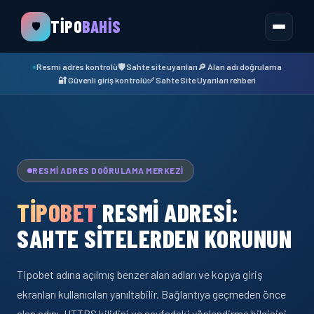
TIPO
BAHIS
🛡
Resmi adres kontrolü
🛡️ Sahte site uyarıları
🔎 Alan adı doğrulama
🔐 Güvenli giriş kontrolü
✅ Sahte Site Uyarıları rehberi
RESMI ADRES DOĞRULAMA MERKEZI
TIPOBET
RESMI ADRESI:
SAHTE SITELERDEN KORUNUN
Tipobet adına açılmış benzer alan adları ve kopya giriş
ekranları kullanıcıları yanıltabilir. Bağlantıya geçmeden önce
alan adını, HTTPS kilidini ve sayfadaki yönlendirme bilgisini